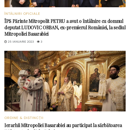
ÎNTÂLNIRI OFICIALE
ÎPS Părinte Mitropolit PETRU a avut o întâlnire cu domnul
deputat LUDOVIC ORBAN, ex-premierul României, la sediul
Mitropoliei Basarabiei
25 IANUARIE 2023
3
ORDINE & DISTINCȚII
Ierarhii Mitropoliei Basarabiei au participat la sărbătoarea