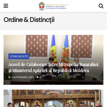
Ordine & Distincții
COMUNICATE
Acord de Colaborare între Mitropolia Basarabiei
și Ministerul Apărării al Republicii Moldova
4 SEPTEMBRIE 2023
9