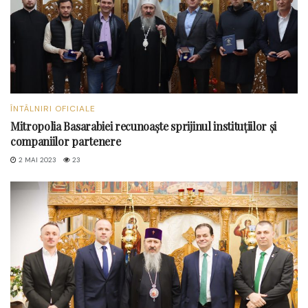
ÎNTÂLNIRI OFICIALE
Mitropolia Basarabiei recunoaște sprijinul instituțiilor și
companiilor partenere
2 MAI 2023
23