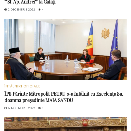
”Sf. Ap. Andrei” la Galați
2 DECEMBRIE 2022
4
ÎNTÂLNIRI OFICIALE
ÎPS Părinte Mitropolit PETRU s-a întâlnit cu Excelența Sa,
doamna președinte MAIA SANDU
17 NOIEMBRIE 2022
6