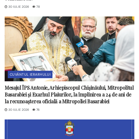
30 IULIE 2026
78
CUVÂNTUL IERARHULUI
Mesajul ÎPS Antonie, Arhiepiscopul Chișinăului, Mitropolitul
Basarabiei și Exarhul Plaiurilor, la împlinirea a 24 de ani de
la recunoașterea oficială a Mitropoliei Basarabiei
30 IULIE 2026
76