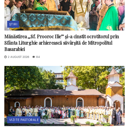
ȘTIRI
Mănăstirea „Sf. Prooroc Ilie” și-a cinstit ocrotitorul prin
Sfânta Liturghie arhierească săvârșită de Mitropolitul
Basarabiei
2 AUGUST 2026
84
VIZITE PASTORALE