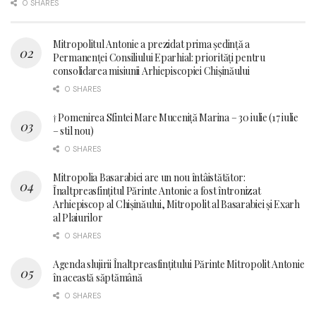
0 SHARES
Mitropolitul Antonie a prezidat prima ședință a
Permanenței Consiliului Eparhial: priorități pentru
consolidarea misiunii Arhiepiscopiei Chișinăului
0 SHARES
† Pomenirea Sfintei Mare Muceniță Marina – 30 iulie (17 iulie
– stil nou)
0 SHARES
Mitropolia Basarabiei are un nou întâistătător:
Înaltpreasfințitul Părinte Antonie a fost întronizat
Arhiepiscop al Chișinăului, Mitropolit al Basarabiei și Exarh
al Plaiurilor
0 SHARES
Agenda slujirii Înaltpreasfințitului Părinte Mitropolit Antonie
în această săptămână
0 SHARES