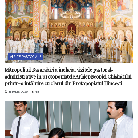
VIZITE PASTORALE
Mitropolitul Basarabiei a încheiat vizitele pastoral-
administrative în protopopiatele Arhiepiscopiei Chișinăului
printr-o întâlnire cu clerul din Protopopiatul Hîncești
31 IULIE 2026
48