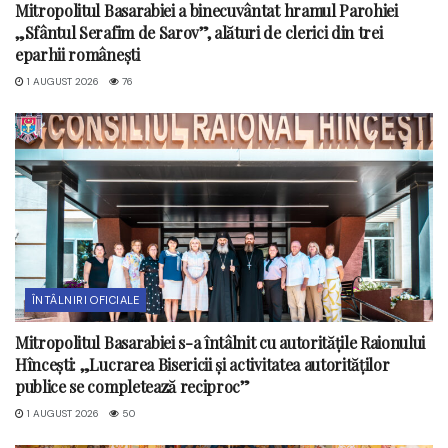
Mitropolitul Basarabiei a binecuvântat hramul Parohiei
„Sfântul Serafim de Sarov”, alături de clerici din trei
eparhii românești
1 AUGUST 2026
76
ÎNTÂLNIRI OFICIALE
Mitropolitul Basarabiei s-a întâlnit cu autoritățile Raionului
Hîncești: „Lucrarea Bisericii și activitatea autorităților
publice se completează reciproc”
1 AUGUST 2026
50