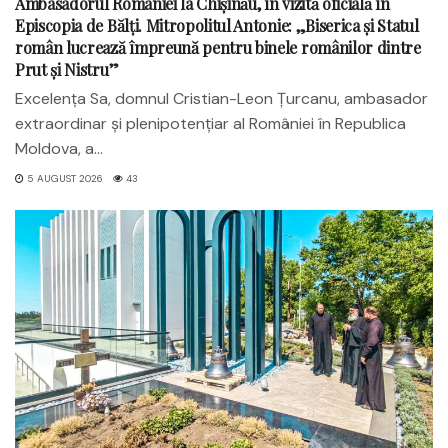
Ambasadorul României la Chișinău, în vizită oficială în
Episcopia de Bălți. Mitropolitul Antonie: „Biserica și Statul
român lucrează împreună pentru binele românilor dintre
Prut și Nistru”
Excelența Sa, domnul Cristian-Leon Țurcanu, ambasador
extraordinar și plenipotențiar al României în Republica
Moldova, a...
5 AUGUST 2026
43