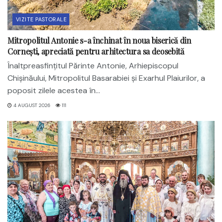
VIZITE PASTORALE
Mitropolitul Antonie s-a închinat în noua biserică din
Cornești, apreciată pentru arhitectura sa deosebită
Înaltpreasfințitul Părinte Antonie, Arhiepiscopul
Chișinăului, Mitropolitul Basarabiei și Exarhul Plaiurilor, a
poposit zilele acestea în...
4 AUGUST 2026
111