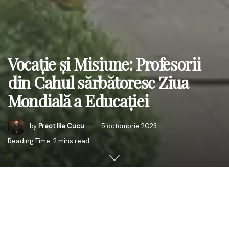
Vocație și Misiune: Profesorii
din Cahul sărbătoresc Ziua
Mondială a Educației
by
Preot Ilie Cucu
5 octombrie 2023
Reading Time: 2 mins read
Miercuri, 4 octombrie 2023, la Palatul de Cultură
„Nicolae
Botgros”
din municipiul Cahul, Direcția Generală de