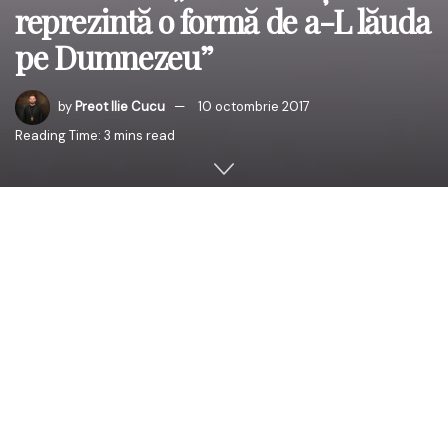
reprezintă o formă de a-L lăuda
pe Dumnezeu”
by
Preot Ilie Cucu
10 octombrie 2017
Reading Time: 3 mins read
În după amiaza zilei de duminică, 8 octombrie 2017, PS
Antonie de Orhei, Episcop-vicar al Arhiepiscopiei
Chişinăului, a participat la lansarea cărţii Licăriri ale
Luminii divine, a doamnei Ana Sofroni, doctor în filologie.
Lansarea a avut loc la Biblioteca Târgovişte din Chişinău
în cadrul ședinței Cenaclului literar-creștin „Cuvântul” al
Mănăstirii „Sfintul Apostol Andrei”, având-o ca