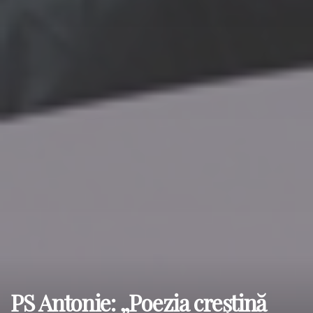
PS Antonie: „Poezia creştină