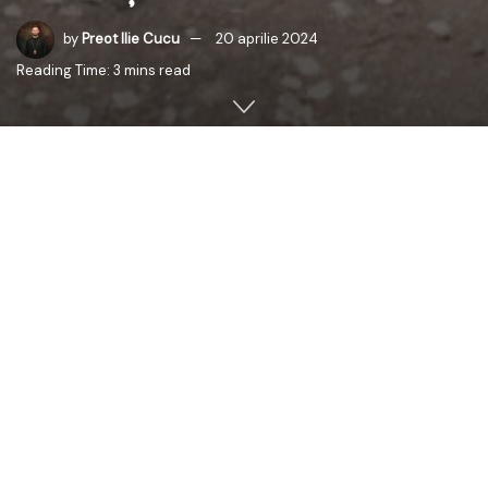
by
Preot Ilie Cucu
20 aprilie 2024
Reading Time: 3 mins read
Cu binecuvântarea Înaltpreasfințitului Părinte Petru,
Arhiepiscopul Chișinăului, Mitropolitul Basarabiei și
Exarhul Plaiurilor, astăzi, 20 aprilie 2024, a fost sfințit
Memorialul Ostașilor Români, de pe teritoriul Cimitirului
Eroilor din Chișinău, edificat la inițiativa Asociației
Obștești
„Monumentum”
, condusă de dl. Iulian
Rusanovschi. Tot astăzi a fost dezvelită Troița militară,
realizată cu sprijinul financiar al domnului Iurie Guțu,
reprezentantul SA
„Trinex”
.