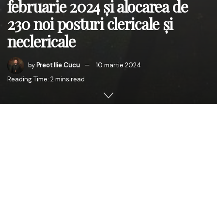
februarie 2024 și alocarea de
230 noi posturi clericale și
neclericale
by
Preot Ilie Cucu
10 martie 2024
Reading Time: 2 mins read
În contextul recentelor decizii luate în cadrul Sfântului
Sinod al Bisericii Ortodoxe Române, din 29 februarie
2024, Înaltpreasfințitul Părinte Petru, Mitropolitul
Basarabiei, aduce sincere mulțumiri pentru sprijinul
constant acordat de Sfântul Sinod, Preafericitul Părinte
Patriarh Daniel și Guvernul României în eforturile de