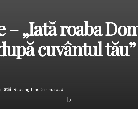
re – „Iată roaba Do
după cuvântul tău”
in
Știri
Reading Time: 3 mins read
 s-a dezvoltat după Sinodul al III-lea Ecumenic de la Efes (43
s-a definit rolul Preasfintei Fecioare în împlinirea iconomiei mân
ofețită de profetul Isaia
: “Iată Fecioara va lua în pântece și va