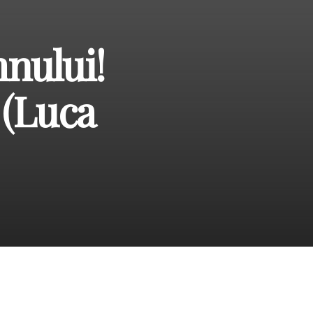
mnului!
 (Luca
1), unde s-a combătut
tuirii prin întruparea
 naște Fiu și vor chema