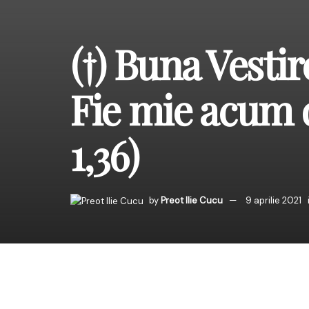
(†) Buna Vesti
Fie mie acum 
1,36)
by
Preot Ilie Cucu
9 aprilie 2021
Cultul Maicii Domnului
erezia lui Nestorie și 
Fiului lui Dumnezeu, pr