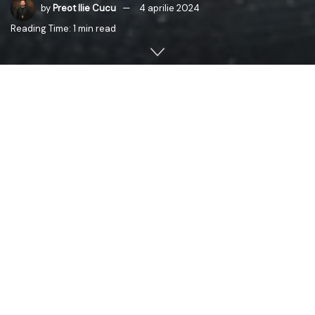
by
Preot Ilie Cucu
4 aprilie 2024
Reading Time: 1 min read
Ziua de 25 martie 2024, când Biserica Ortodoxă a
sărbătorit Praznicul împărătesc al Bunei Vestiri, a
reprezintat un moment de înaltă emoție pentru obștea
Mănăstirii Sihăstria Putnei, întrucât a fost hramul istoric
al acestui locaș monahal.
Luminișul în care încă de la jumătatea mileniului trecut s-
au retras numeroși pustnici iubitori de isihie pentru a se
îndepărta de lume și a-și închina viața întru totul lui
Dumnezeu, a strălucit în aceste ultime zile ale
Mărțișorului prin multitudinea rugăciunilor înălțate de