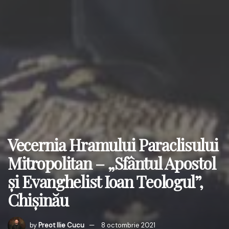
Vecernia Hramului Paraclisului
Mitropolitan – „Sfântul Apostol
și Evanghelist Ioan Teologul”,
Chișinău
by
Preot Ilie Cucu
8 octombrie 2021