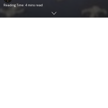
Reading Time: 4 mins read
Sfântul Apostol şi Evanghelist Ioan Teologul
Sfântul Apostol şi Evanghelist Ioan Teologul a fost fiul
pescarului Zevedei şi al soţiei lui, Salomi.
Pescuind odată la Marea Tiberiadei, a venit Iisus şi, stând
pe ţărm, i-a chemat pe cei doi fii ai lui Zevedei, Ioan şi
Iacob, să devină
pescari de oameni
.
Cei doi fraţi l-au lăsat pe tatăl lor şi l-au urmat pe Iisus.
Sfântul Ioan a fost, mai întâi,
ucenic al Sfântului Ioan
Botezătorul
şi a fost chemat la apostolat de Mântuitorul