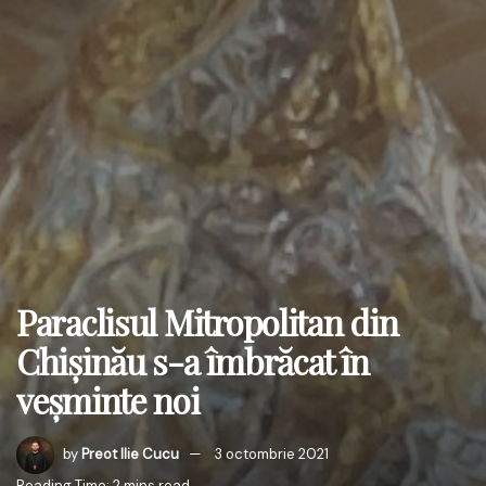
Paraclisul Mitropolitan din
Chișinău s-a îmbrăcat în
veșminte noi
by
Preot Ilie Cucu
3 octombrie 2021
Reading Time: 2 mins read