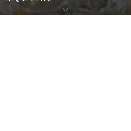
Cuvântul de învățătură a fost rostit de Părintele Marin
Osoianu, director executiv al Centrului de Pelerinaj
“
EMAUS”
din cadrul Mitropoliei Basarabiei.
Paraclisul Mitropolitan din Chișinău s-a îmbrăcat în
veșminte noi, atât pentru împodobirea Sfântului Altar,
cât și pentru slujitorii cestuia, preoți și diaconi.
De asemenea au fost sfințite o pereche de
Sfinte Vase împreună cu acoperămintele
necesare lor.
Toate acestea au fost posibile prin
binecuvântarea ÎPS Părinte Mitropolit Petru,