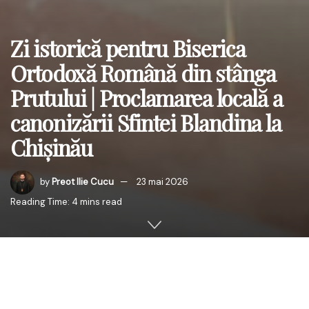
Zi istorică pentru Biserica
Ortodoxă Română din stânga
Prutului | Proclamarea locală a
canonizării Sfintei Blandina la
Chișinău
by
Preot Ilie Cucu
23 mai 2026
Reading Time: 4 mins read
Un moment de înaltă încărcătură duhovnicească și de