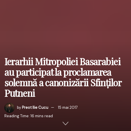
Ierarhii Mitropoliei Basarabiei
au participat la proclamarea
solemnă a canonizării Sfinţilor
Putneni
by
Preot Ilie Cucu
15 mai 2017
Reading Time: 16 mins read