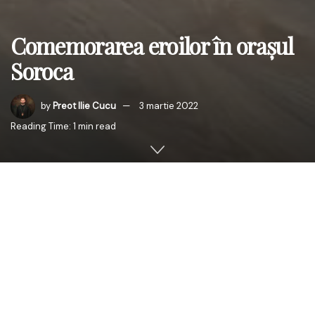
Comemorarea eroilor în orașul
Soroca
by
Preot Ilie Cucu
3 martie 2022
Reading Time: 1 min read
Slujba parastasului a fost săvârșită cu binecuvântarea
ÎPS Părinte Mitropolit PETRU, Arhiepiscop al Chișinăului,
Mitropolit al Basarabiei și Exarh al Plaiurilor, de Părintele
Huluță Saftiuc Sorin George, parohul bisericii „Sfinții
Martiri Brâncoveni” din Soroca.