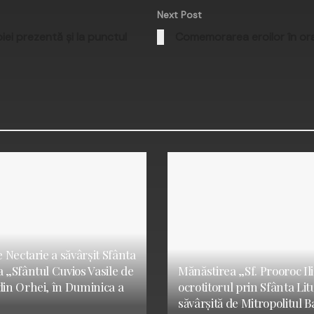
Next Post
iei prezentă și la punctul
Comemorarea eroilor în or
e Nectarie a săvârșit Sfânta
a „Sfântul Cuvios Vasile de
Mănăstirea „Sf. Prooroc Ilie
din Orhei, în Duminica a
ocrotitorul prin Sfânta Li
săvârșită de Mitropolitul B