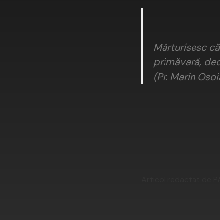
Mărturisesc că
primăvară, dec
(Pr. Marin Osoi
Articol redactat de Pă