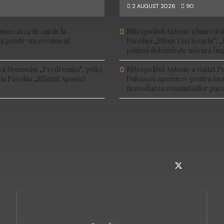
2 AUGUST 2026
90
marcat 24 de ani de la
Mitropolitul Antonie a binecuv
ală printr-un eveniment
Parohiei „Sfinții Trei Ierarhi”: „
puținul dobândește măsura Împ
cii Domnului „Prodromița”, prilej
Mitropolitul Antonie a vizitat P
 la Parohia „Sfântul Apostol
Dubăsari: apreciere pentru luc
dezvoltarea comunităților paro
INSTAGRAM
TELEGRAM
TWITTER