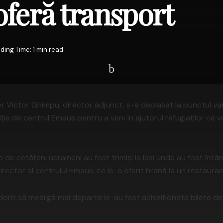
 oferă transport
ding Time: 1 min read
ier Victor Ghimpu, director adjunct, s-a deplasat la punctul v
ție de centrul Emaus pentru a veni în ajutorul refugiaților ce v
5 de cetățeni ucraineni au fost trimiși la Iași unde au fost întâ
irector al centrului Emaus, ce le-a oferit hrană la un restauran
dorit să meargă mai departe le-au fost achiziționate bilete d