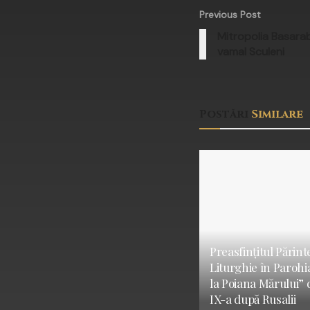
Previous Post
Mitropolia Basarab
vamal Sculeni
Postări
Similare
Preasfințitul Părint
Liturghie în Parohi
la Poiana Mărului” 
IX-a după Rusalii