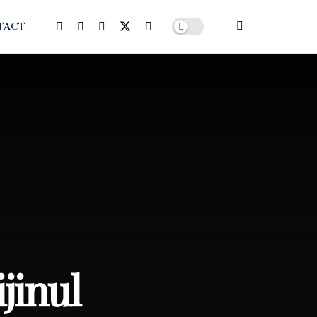
TACT
jinul