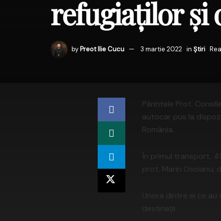
refugiaților și
by
Preot Ilie Cucu
3 martie 2022
in
Știri
Rea
Părintele Prot. Consil
autocar pus la dispozi
România.
În primul transport, 4
prot. Marin Osoianu, d
Unora dintre ei ce au 
destinații.