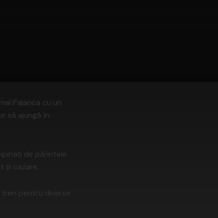
amal Palanca cu un
or să ajungă în
mpinați de părintele
t și cazare.
e tren pentru diverse