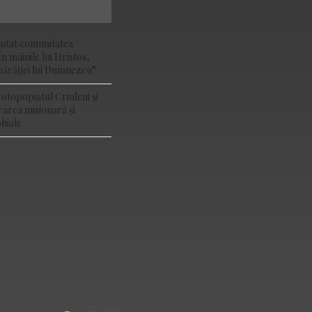
ântat comunitatea
În mâinile lui Hristos,
ărăției lui Dumnezeu”
rotopopiatul Criuleni și
rarea misionară și
hiale
YOUTUBE