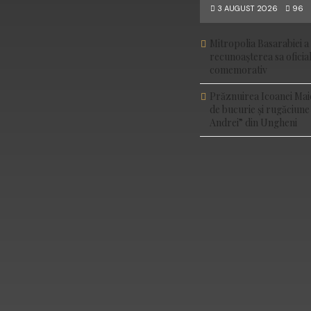
3 AUGUST 2026
96
Mitropolia Basarabiei a 
recunoașterea sa ofici
comemorativ
Prăznuirea Icoanei Mai
de bucurie și rugăciune
Andrei” din Ungheni
FACEBOOK