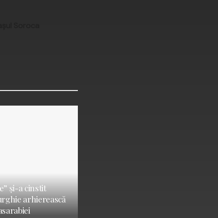
așul Soroca
” și-a cinstit
turghie arhierească
asarabiei