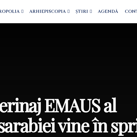
ROPOLIA
ARHIEPISCOPIA
ȘTIRI
AGENDĂ
CON
lerinaj EMAUS al
arabiei vine în spri