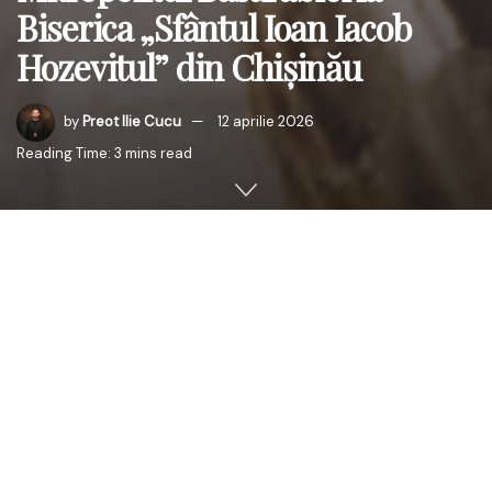
Biserica „Sfântul Ioan Iacob
Hozevitul” din Chișinău
by
Preot Ilie Cucu
12 aprilie 2026
Reading Time: 3 mins read
În noaptea sfântă a Învierii Domnului, credincioșii din
sectorul Ciocana al municipiului Chișinău s-au adunat în
număr mare la Biserica „Sfântul Ioan Iacob Hozevitul”,
unde au luat parte la slujba pascală săvârșită de
Înaltpreasfințitul Părinte Petru, Arhiepiscopul Chișinăului,
Mitropolitul Basarabiei și Exarhul Plaiurilor.
Slujba a fost oficiată de către Înaltpreasfinția Sa,