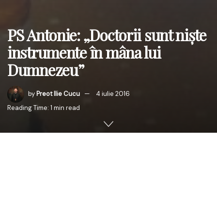
PS Antonie: „Doctorii sunt nişte
instrumente în mâna lui
Dumnezeu”
by
Preot Ilie Cucu
4 iulie 2016
Reading Time: 1 min read
În după amiaza zilei de duminică, 3 iulie 2016, PS Antonie
de Orhei, Episcop-vicar al Arhiepiscopiei Chişinăului a
oficiat, cu binecuvântarea Înaltpreasfinţitului Petru,
Arhiepiscop al Chişinăului, Mitropolit al Basarabiei şi Exarh