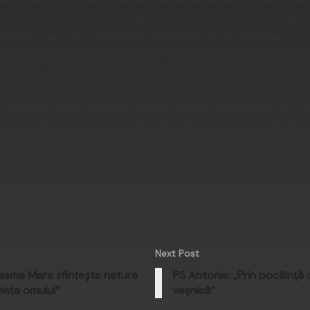
hei, pe atunci episcop vicar al Arhiepiscopiei Chişinăului. A 
iată, tot de către PS Antonie, în ziua de 31 iulie 2016. În ziua 
 arhierei, caz unic în Mitropolia Basarabiei de la reactivarea sa
inte Teofan, Arhiepiscopul Iaşilor – Mitropolitul Moldovei şi Buc
nte Petru, Arhiepiscopul Chişinăului, Mitropolitul Basarabiei şi 
inte Casian, Arhiepiscopul Dunării de Jos; Preasfinţitul Părinte 
l Părinte Antonie de Orhei, episcop vicar al Arhiepiscopiei Chiş
emoniei de proclamare a canonizării Sfântului Iosif cel Milostiv
aducerii moaştelor sfântului la Răzălăi.
copiei de Bălţi
Next Post
asma Mare sfinţeşte natura
PS Antonie: „Prin pocăinţă
viaţa omului”
veşnică”