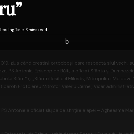
tru”
Reading Time: 3 mins read
019, ziua când creştinii ortodocşi, care respectă silul vechi, a
, PS Antonie, Episcop de Bălţi, a oficiat Sfânta şi Dumnezeia
ului Sfânt” şi „Sfântul Iosif cel Milostiv, Mitropolitul Moldovei”
t paroh Protoiereu Mitrofor Valeriu Cernei, Vicar administrativ
 PS Antonie a oficiat slujba de sfinţire a apei – Agheasma Mare