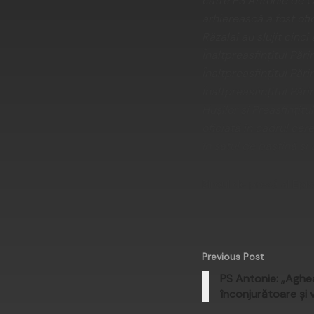
către PS Antonie de Or
arhierească a fost ofic
Răzălăi au slujit cinci
Înaltpreasfinţitul Păr
Înaltpreasfinţitul Pări
Înaltpreasfinţitul Păr
Huşilor şi Preasfinţitu
oficiată în cadrul cer
în satul de baştină şi 
Biroul de presă al Epis
Previous Post
PS Antonie: „Aghe
înconjurătoare şi 