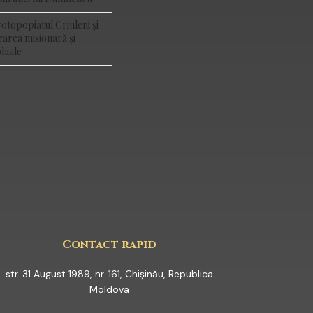
rotopopiatul Criuleni și
rarea misionară și
hiale
YOUTUBE
Contact rapid
str. 31 August 1989, nr. 161, Chișinău, Republica
Moldova