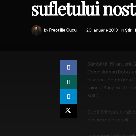
sufletului nos
by
Preot Ilie Cucu
20 ianuarie 2019
in
Știri
Sâmbătă, 19 ianuarie 2
Domnului sau Boboteaza
biserica „Pogorârea Duh
raionul Sângerei (preo
Bălţi).
După Sfânta Liturghie,
din curtea bisericii.