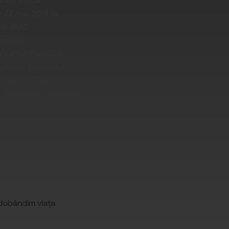
doua slujbă
de 22 mai 2018 la
 în 1992:
ovinei;
Exarhul Plaiurilor;
Ignatie, Episcopul
inăului. Slujba a fost
, Mitropolitul Moldovei
 dobândim viaţa