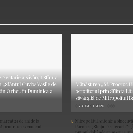
e Nectarie a săvârșit Sfânta
a „Sfântul Cuvios Vasile de
Mănăstirea „Sf. Prooroc Ilie
din Orhei, în Duminica a
ocrotitorul prin Sfânta Li
săvârșită de Mitropolitul B
2 AUGUST 2026
83
marcat 24 de ani de la
Mitropolitul Antonie a binecuv
ală printr-un eveniment
Parohiei „Sfinții Trei Ierarhi”: „
puținul dobândește măsura Împ