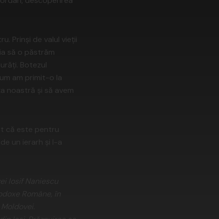
l Iordan, descoperirea
 Prinşi de valul vieţii
ria să o păstrăm
urăţi. Botezul
cum am primit-o la
ţa noastră şi să avem
at că este pentru
e un ierarh şi l-a
ei Iosif Naniescu
rtodoxe Române, în
l Moldovei.