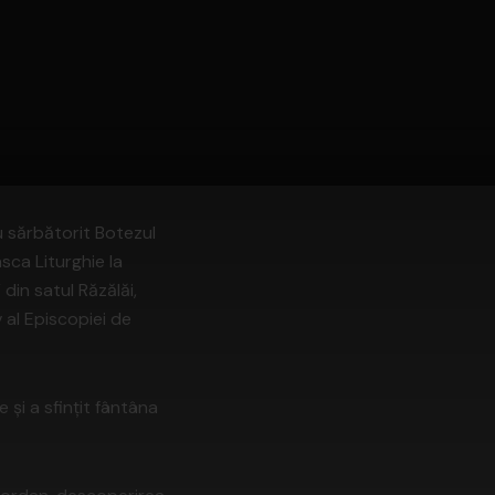
u sărbătorit Botezul
sca Liturghie la
 din satul Răzălăi,
 al Episcopiei de
 şi a sfinţit fântâna