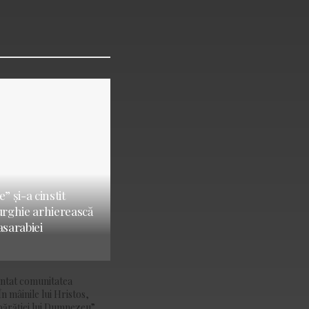
” și-a cinstit
turghie arhierească
asarabiei
ântat comunitatea
În mâinile lui Hristos,
ărăției lui Dumnezeu”