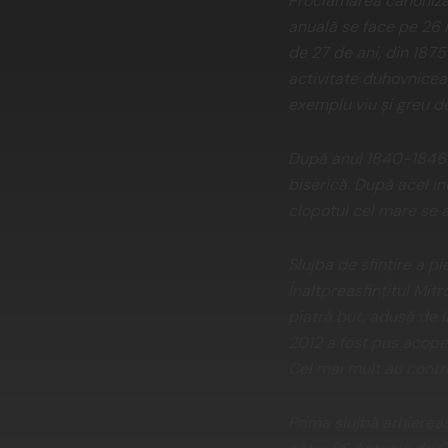
Proclamarea canonizări
anuală se face pe 26 ia
de 27 de ani, din 1875 
activitate duhovniceas
exemplu viu şi greu de
După anul 1840-1846 câ
biserică. După acel in
clopotul cel mare se af
Slujba de sfinţire a pi
Înaltpreasfinţitul Mitr
piatră but, adusă de l
2012 a fost pus acoperi
Cel mai mult au contrib
Prima slujbă arhiereas