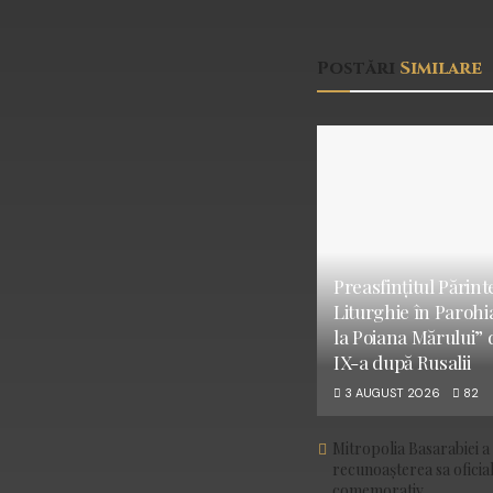
Postări
Similare
Preasfințitul Părint
Liturghie în Parohi
la Poiana Mărului” 
IX-a după Rusalii
3 AUGUST 2026
82
Mitropolia Basarabiei a 
recunoașterea sa ofici
comemorativ