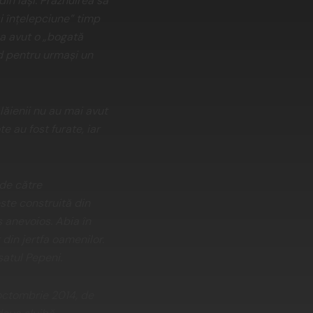
in Iaşi. Prăznuirea sa
şi înţelepciune” timp
f a avut o „bogată
nd pentru urmaşi un
lăienii nu au mai avut
e au fost furate, iar
 de către
este construită din
s anevoios. Abia în
 din jertfa oamenilor.
 satul Pepeni.
5 octombrie 2014, de