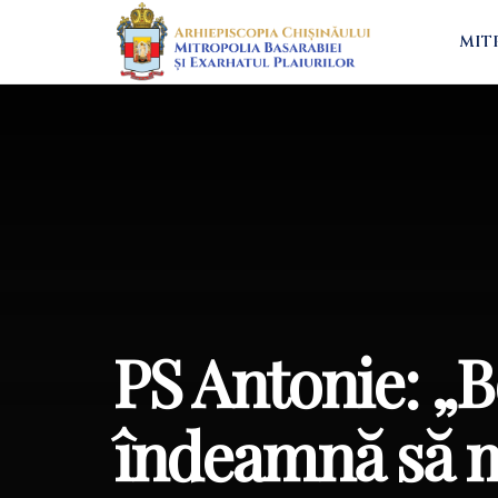
MIT
PS Antonie: „
îndeamnă să m