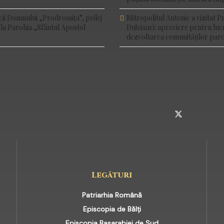
cii Domnului „Prodromița”, prilej
Mitropolitul Antonie a vizitat P
 la Parohia „Sfântul Apostol
Dubăsari: apreciere pentru luc
dezvoltarea comunităților paro
INSTAGRAM
TELEGRAM
TWITTER
Legături
Patriarhia Română
Episcopia de Bălți
Episcopia Basarabiei de Sud