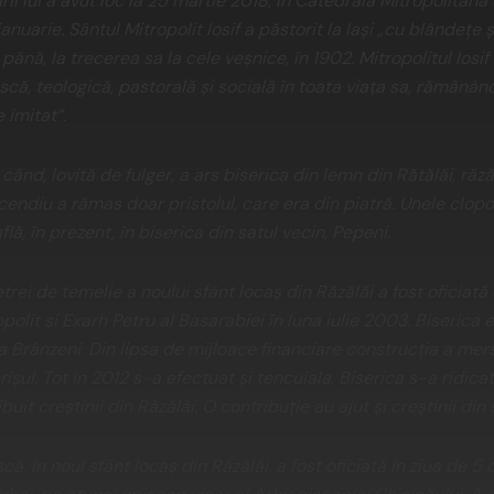
i lui a avut loc la 25 martie 2018, în Catedrala Mitropolitană d
nuarie. Sântul Mitropolit Iosif a păstorit la Iaşi „cu blândeţe 
până, la trecerea sa la cele veşnice, în 1902. Mitropolitul Iosi
că, teologică, pastorală şi socială în toata viaţa sa, rămânâ
 imitat”.
nd, lovită de fulger, a ars biserica din lemn din Rătălăi, răză
cendiu a rămas doar pristolul, care era din piatră. Unele clopot
lă, în prezent, în biserica din satul vecin, Pepeni.
etrei de temelie a noului sfânt locaş din Răzălăi a fost oficiată
opolit şi Exarh Petru al Basarabiei în luna iulie 2003. Biserica 
a Brânzeni. Din lipsa de mijloace financiare construcţia a mer
şul. Tot în 2012 s-a efectuat şi tencuiala. Biserica s-a ridicat
uit creştinii din Răzălăi. O contribuţie au ajut şi creştinii din
că, în noul sfânt locaş din Răzălăi, a fost oficiată în ziua de 