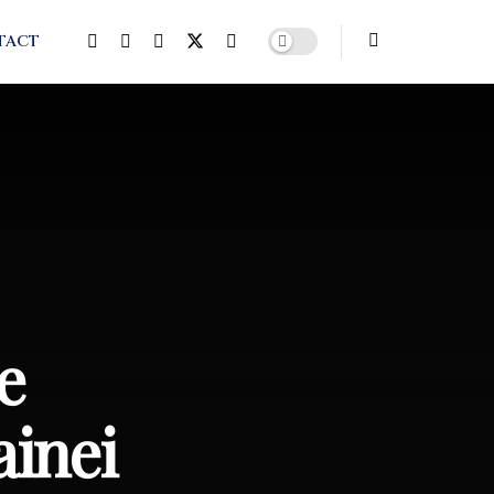
TACT
e
ainei