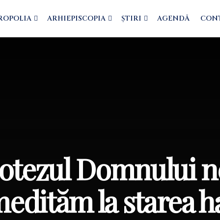
ROPOLIA
ARHIEPISCOPIA
ȘTIRI
AGENDĂ
CON
Botezul Domnului n
edităm la starea h