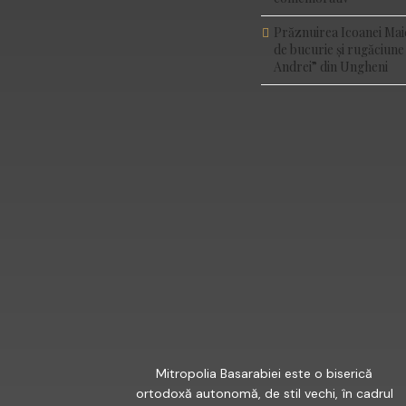
Prăznuirea Icoanei Mai
de bucurie și rugăciune
Andrei” din Ungheni
FACEBOOK
Mitropolia Basarabiei este o biserică
ortodoxă autonomă, de stil vechi, în cadrul