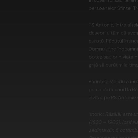
În cuvântul său, ierar
persoanelor Sfintei Tre
PS Antonie, între altel
deseori uităm că avem
curată. Păcatul întine
Domnului ne îndeamnă 
botez sau prin viaţa n
grijă să curăţim la ti
Părintele Valeriu a mu
prima dată când la Răz
invitat pe PS Antonie s
Istoric:
Răzălăi este un
(1820 – 1902). Iosif N
şedinţa din 5 octombri