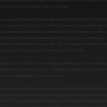
hul Episcopiei de Bălţi a vorbit despre Botezul Domnului în râu
imi şi locul botezului în viaţa creştinului.
e, a spus: „Botezul Mântuitorului ne aminteşte de botezul nostru.
 o haină primită la botez, o haină luminoasă, care avem dato
ază această haină, dar prin Taina Sfintei Spovedanii o putem c
să medităm la starea hainei sufletului nostru – este ea aşa 
oastră i-am schimbat culoarea”. „Să fim cu luare aminte la via
mp haina sufletului nostru”, a îndemnat PS Antonie.
lţumit pentru vizită şi binecuvântate arhierească şi a menţion
ălăi slujba de sfinţire a apei – Agheasma Mare a fost oficiată d
ă mai vină la Răzălăi şi cu alte ocazii.
 sat din raionul Sângerei şi este baştina Mitropolitului Moldov
aniescu a fost canonizat de către Sfântul Sinod al Bisericii O
e 2017, cu numele Sfântul Ierarh Iosif cel Milostiv Mitropolitu