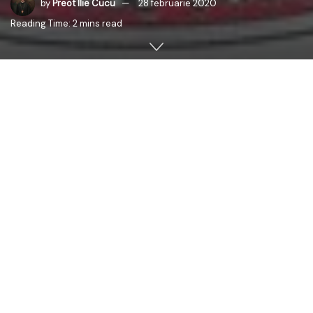
by
Preot Ilie Cucu
28 februarie 2020
Reading Time: 2 mins read
În contextul îngrijorării provocate de creșterea riscului
de contaminare cu Coronavirus, Mitropolia Basarabiei
face apel la respectarea cu strictețe a tuturor măsurilor
transmise de către Ministerul Sănătății și autoritățile
abilitate ale statului, cum ar fi: spălarea riguroasă a
mâinilor și a feței cu apă și săpun, acoperirea gurii și a
nasului în caz de tuse și strănut, dezinfectarea
obiectelor și suprafețelor frecvent utilizate e.t.c.
Mitropolia Basarabiei îi îndeamnă pe toți credincioșii și
clericii săi la rugăciune, calm şi speranţă, solidaritate și
responsabilitate, cerându-I Milostivului Dumnezeu