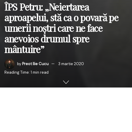
ÎPS Petru: „Neiertarea
aproapelui, stă ca o povară pe
umerii noștri care ne face
anevoios drumul spre
mântuire”
by
Preot Ilie Cucu
3 martie 2020
Reading Time: 1 min read
În Duminica Lăsatului Sec de brânză(
a Izgonirii lui
Adam din Rai
), în data de 1 martie 2020 ,
ÎnaltPreasfințitul Părinte Petru, Arhiepiscopul Chișinăului,