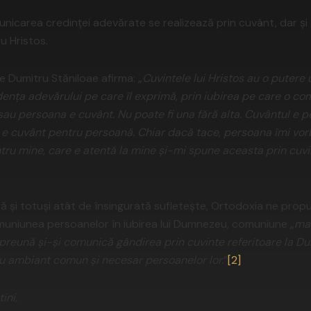
icarea credinței adevărate se realizează prin cuvânt, dar și pr
u Hristos.
le Dumitru Stăniloae afirma: „
Cuvintele lui Hristos au o putere 
dența adevărului pe care îl exprimă, prin iubirea pe care o co
sau persoana e cuvânt. Nu poate fi una fără alta. Cuvântul e 
e cuvânt pentru persoană. Chiar dacă tace, persoana îmi vor
tru mine, care e atentă la mine și-mi spune aceasta prin cuvi
 și totuși atât de însingurată sufletește, Ortodoxia ne propu
muniunea persoanelor în iubirea lui Dumnezeu, comuniune „
ma
reună și-și comunică gândirea prin cuvinte referitoare la Du
diu ambiant comun și necesar persoanelor lor.
”
[2]
ini,