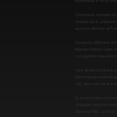
exprimată în mod unic
Chemarea textelor litu
tindem spre „măsura vâr
acestui răstimp al Post
Această călătorie duh
Marele Pelerin, Care n
o pregătire mai atentă
Cea dintâi Duminică 
identitatea noastră sp
43), așa cum ne arată 
În societatea conte
dreapta viețuire coti
Apostol Filip: „
Vino și 