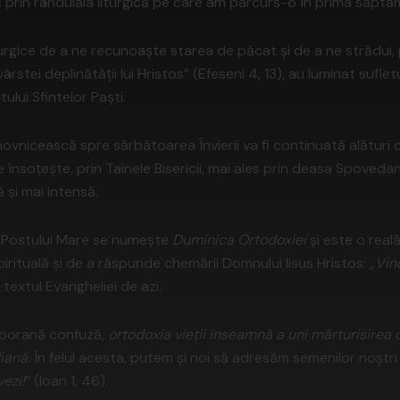
 prin rânduiala liturgică pe care am parcurs-o în prima săptă
rgice de a ne recunoaște starea de păcat și de a ne strădui, 
stei deplinătății lui Hristos” (Efeseni 4, 13), au luminat sufletul
ului Sfintelor Paști.
ovnicească spre sărbătoarea Învierii va fi continuată alături
e însoțește, prin Tainele Bisericii, mai ales prin deasa Spoveda
 și mai intensă.
a Postului Mare se numește
Duminica
Ortodoxiei
și este o real
irituală și de a răspunde chemării Domnului Iisus Hristos:
„Vin
textul Evangheliei de azi.
mporană confuză,
ortodoxia vieții înseamnă a uni mărturisirea 
diană
. În felul acesta, putem și noi să adresăm semenilor noștri 
vezi!
” (Ioan 1, 46).