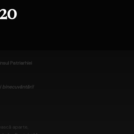
020
nsul Patriarhiei
ti binecuvântări!
ească aparte,