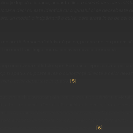
icație logică a icoanei, aceasta fiind
o asemănare care înfățiș
„
Icoana deci nu este identică cu originalul ci se deosebește de
e, un model, o întipăritură a cuiva, care arată în ea pe cel ce 
a ne arată Persoana înfățișată pe ea, pe care noi nu putem să o
fi în mod fizic lângă noi, nu am avea nevoie de icoană.
 scop orientarea sufletului spre Persoana reprezentată pe ico
imp și spațiu, nu poate avea o cunoștință directă a celor nevăzu
 nici a celor depărtate în spațiu.
”
[5]
ut om în chip substanțial și real, a locuit pe pământ, a viețui
it, a fost răstignit, a înviat și S-a înălțat la ceruri, toate ace
nilor. Așadar, „
când s-au făcut acestea, s-a înfățișat în icoan
spre a căpăta învățătură noi, care n-am fost de față atunci, pe
rezând, să avem parte de fericirea Domnului.
”
[6]