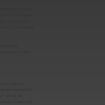
lamată abia în anul
ă binecredincioasei
care, împreună cu
e printr-o procesiune
ea
Duminicii
re poartă în mâini
im chipul lui
 omului rezultată din
ui
”, afirmă că
mnezeu și de a trăi