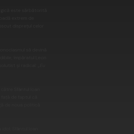
rgică este sărbătorită
rioadă extrem de
oscut disprețul celor
 iconoclasmul să devină
edibile, împăratul Leon
olutist și radical: „
Eu
 către Sfântul Ioan
 față de faptul că
ță de noua politică
idol, Sfântul Ioan