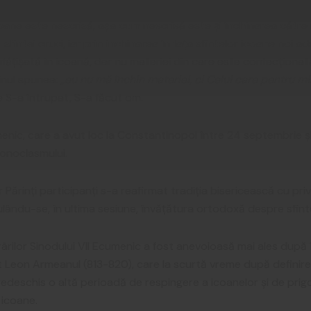
 icoane este nescrisă, așa cum nescrisă este și închinarea către
fintei cruci, iar prin închinarea în fața sfintelor icoane noi a
fățișată în icoană, dar nu materiei din care este confecționa
inul spunea:
„eu nu mă închin materiei, ci Celui care pentru m
ce S-a întrupat, S-a făcut om.
menic, care a avut loc la Constantinopol între 24 septembrie ș
onoclasmului.
r Părinți participanți s-a reafirmat tradiția bisericească cu privi
ulându-se, în ultima sesiune, învățătura ortodoxă despre sfint
ârilor Sinodului VII Ecumenic a fost anevoioasă mai ales după
 Leon Armeanul (813-820), care la scurtă vreme după definirea
 redeschis o altă perioadă de respingere a icoanelor și de pri
 icoane.