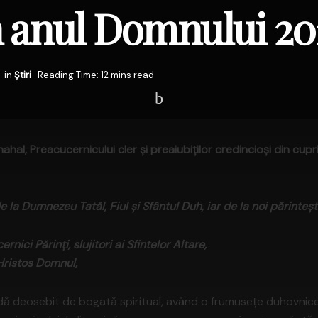
n anul Domnului 2
in
Știri
Reading Time: 12 mins read
hal, Preacucernicului cler și preaiubiților credincioși din cupri
e la Dumnezeu Tatăl, Fiul și Sfântul Duh, iar de la noi părinteș
nici Părinți, slujitori ai Sfintelor Altare,
n Hristos Domnul,
dă deosebit de bogată spiritual, având o frumusețe duhovnic