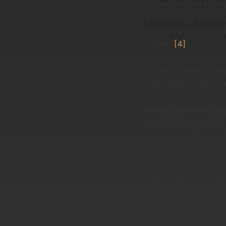
Damaschin oferă o expl
acest sens, el spune: 
Icoana este o asemănar
icoană.
”
[4]
Cu alte cuvinte, icoan
căci dacă Persoana ar 
Astfel, icoana are ca
fiind circumscris în t
trecute sau viitoare și
Hristos Domnul S-a făc
a făcut minuni, a sufer
mod real în văzul oame
aduce aminte de El și 
văzut, dar auzind și c