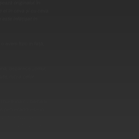
ează originalul
. În
 el în ceva și cu ceva.
este înfățișat în
 avem fizic în față,
ană, deoarece „
omul,
te, nici a celor
t împreună cu oamenii,
stea petrecându-se în
ă chipul Lui spre a ne
ntru ca, fără să fi