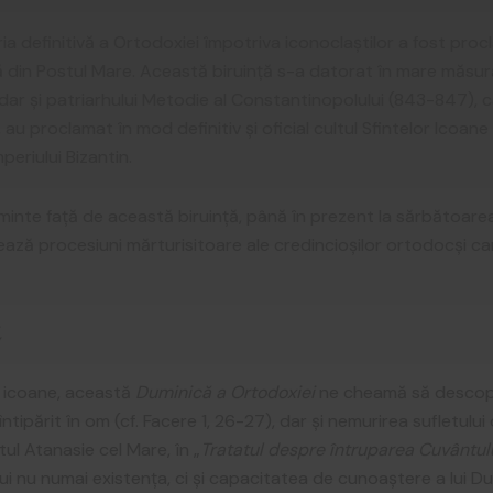
ria definitivă a Ortodoxiei împotriva iconoclaștilor a fost proc
ă din Postul Mare. Această biruință s-a datorat în mare măsur
ar și patriarhului Metodie al Constantinopolului (843-847), 
au proclamat în mod definitiv și oficial cultul Sfintelor Icoan
periului Bizantin.
inte față de această biruință, până în prezent la sărbătoar
ază procesiuni mărturisitoare ale credincioșilor ortodocși ca
,
or icoane, această
Duminică a Ortodoxiei
ne cheamă să descoper
tipărit în om (cf. Facere 1, 26-27), dar și nemurirea sufletului
tul Atanasie cel Mare, în „
Tratatul despre întruparea Cuvântul
 nu numai existența, ci și capacitatea de cunoaștere a lui Du