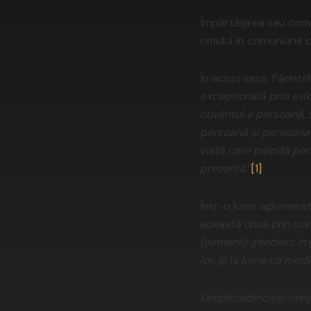
Împărtășirea sau comun
omului în comuniune c
În acest sens, Părinte
excepțională prin evi
cuvântul e persoană, 
persoană și persoana 
viață care palpită pen
prezență.
”
[1]
Într-o lume aglomerată
această criză prin co
(oamenii) gândesc împ
lor, și la lume ca me
Dreptcredincioși creșt