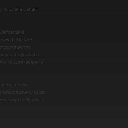
in lumina viețuirii
unificatoare
munică… De fapt,
persoană pentru
bește… pentru că e
nte sau prin simpla ei
ne ieșirea din
i
adâncă atunci când
mnezeu, ca Origine a