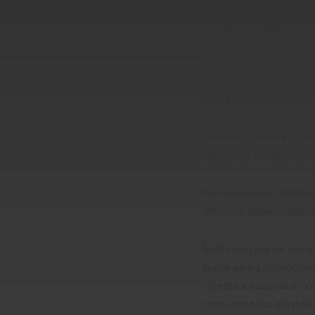
Tradiția închinării la
însemnarea cu semnul s
Persoanei care este în
Sfântul Ioan Damasch
adică lui Hristos Cel 
Sinodul al VII-lea Ecu
dezbătut problema ic
Prin consensul Sfințilo
sfintelor icoane, form
Însă receptarea hotăr
împăratului iconoclast
cinstirea icoanelor, a
care cinsteau sfintele