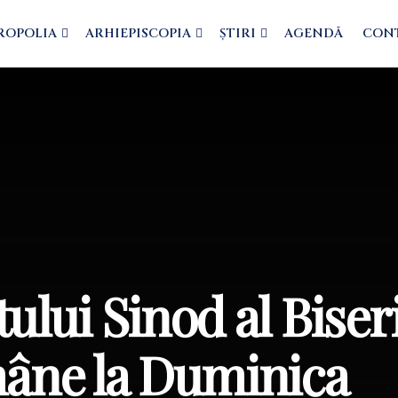
ROPOLIA
ARHIEPISCOPIA
ȘTIRI
AGENDĂ
CON
ului Sinod al Biseri
âne la Duminica