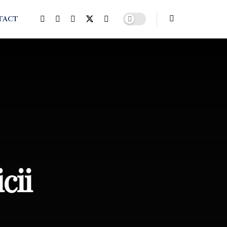
TACT
cii