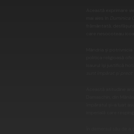
Această exprimare vie
mai ales în
Duminica O
frământată, desfășurat
care nesocoteau icoan
Mândria și potrivnicia
politica religioasă ofi
Isaurul își justifică ho
sunt împărat și preot 
Această atitudine aro
Damaschin, din Mănăst
împăratul și-a luat as
imperială care resping
În demersul său de a d