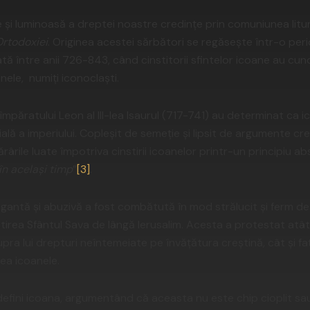
 și luminoasă a dreptei noastre credințe prin comuniunea litu
rtodoxiei
. Originea acestei sărbători se regăsește într-o pe
ă între anii 726-843, când cinstitorii sfintelor icoane au cun
ele, numiți iconoclaști.
 împăratului Leon al III-lea Isaurul (717-741) au determinat ca
cială a imperiului. Copleșit de semeție și lipsit de argumente cr
tărârile luate împotriva cinstirii icoanelor printr-un principiu abs
în același timp
”
[3]
.
gantă și abuzivă a fost combătută în mod strălucit și ferm de
irea Sfântul Sava de lângă Ierusalim. Acesta a protestat atât
upra lui drepturi neîntemeiate pe învățătura creștină, cât și fa
ea icoanele.
efini icoana, argumentând că aceasta nu este chip cioplit sau 