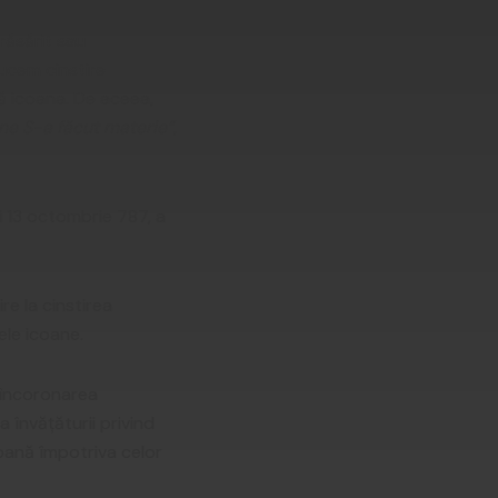
 răsărit sau
ducem cinstire
tă icoana. De aceea,
ine S-a făcut materie”
,
i 13 octombrie 787, a
re la cinstirea
ele icoane.
 încoronarea
 învățăturii privind
goană împotriva celor