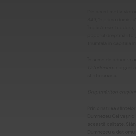
Din acest motiv, victo
843, în prima duminic
Împărătese Teodora, d
poporul dreptmăritor, 
triumfală în capitala Im
În semn de aducere am
Ortodoxiei
se organize
sfinte icoane.
Dreptmăritori creștini
Prin cinstirea sfintel
Dumnezeu Cel veșnic în
această calitate. Sfân
Dumnezeu a dat omului