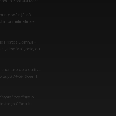
mână a Postului Mare.
prin pocăință, să
 în primele zile ale
 de Hristos Domnul –
nie și Împărtășanie, cu
ă chemare de a cultiva
o după Mine”
(Ioan 1,
dreptei credințe cu
invitația Sfântului