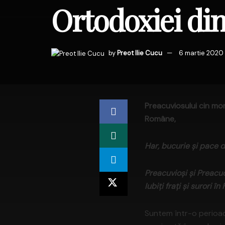
Ortodoxiei di
by
Preot Ilie Cucu
6 martie 2020
Preacuviosului cin mona
Române,
Har, bucurie și pace d
Preacuvioși și Preacucer
Iubiți frați și surori î
Suntem într-o perioa