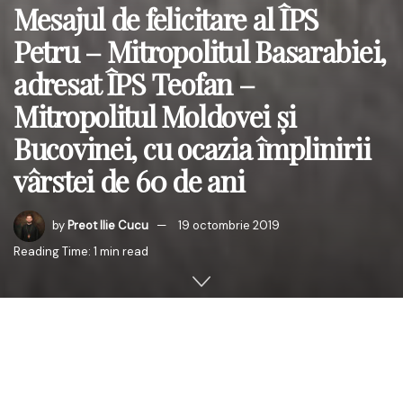
Mesajul de felicitare al ÎPS
Petru – Mitropolitul Basarabiei,
adresat ÎPS Teofan –
Mitropolitul Moldovei și
Bucovinei, cu ocazia împlinirii
vârstei de 60 de ani
by
Preot Ilie Cucu
19 octombrie 2019
Reading Time: 1 min read
În ziua de 19 octombrie 2019, ÎPS Teofan, Arhiepiscopul
Iașilor, Mitropolitul Moldovei și Bucovinei, împlinește