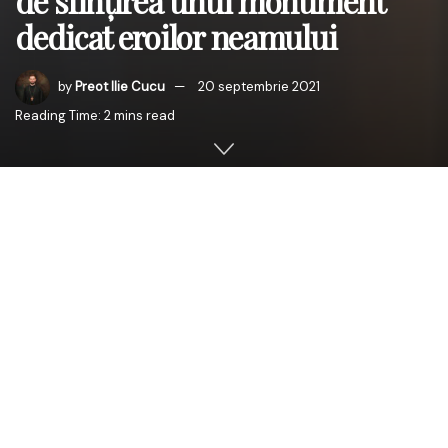
de sfințirea unui monument
dedicat eroilor neamului
by
Preot Ilie Cucu
20 septembrie 2021
Reading Time: 2 mins read
Înaltpreasfințitul Părinte Mitropolit a fost întâmpinat de
Părintele Paroh Preot Protoiereu Andrei Deleu, Consilier
Canceler al Mitropoliei Basarabiei, de Părintele Protopop
Mitrofor Serafim Banari, Protopop de Chișinău împreună
cu ceilalți părinți slujitori și mulțimea credincioșilor veniți la
rugăciune.
După Sfânta Liturghie, Înaltpreasfinția Sa, împreună cu