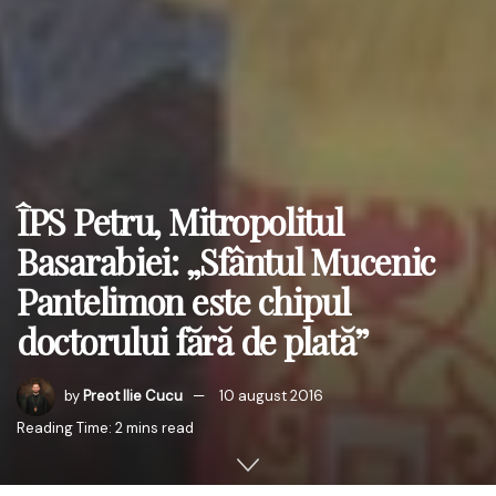
ÎPS Petru, Mitropolitul
Basarabiei: „Sfântul Mucenic
Pantelimon este chipul
doctorului fără de plată”
by
Preot Ilie Cucu
10 august 2016
Reading Time: 2 mins read