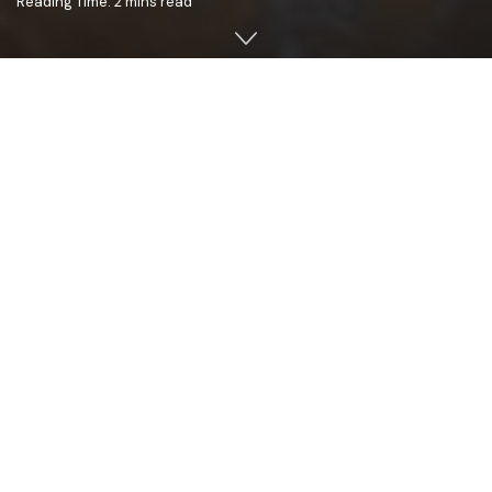
Reading Time: 2 mins read
În data de 5 noiembrie curent, sâmbăta în care s-a făcut
pomenirea morţilor (Moşii de toamnă), Înaltpreasfinţitul
Petru, Arhiepiscop al Chişinăului, Mitropolit al Basarabiei
şi Exarh al Plaiurilor, însoţit de un sobor de preoţi şi
diaconi, a oficiat Sfânta şi Dumnezeiască Liturghie la
Paraclisul Mitropolitan „Sf. Ioan Teologul” din Chişinău.
După Sfânta Liturghie, ÎPS Petru, a săvârşit împreună cu
soborul de clerici slujba Parastasului pentru toţi cei
adormiţi, după care a rostit un cuvânt de învățătură, în
care s-a referit la importanţa pomenirii celor adormiţi în
rugăciunile noastre: „Biserica îi numeşte pe cei trecuţi în
viaţa de dincolo „adormiti”, termen care are înţelesul de