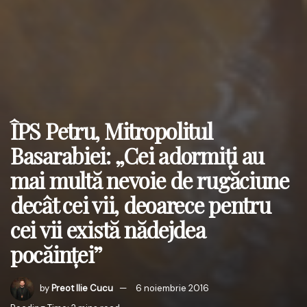
ÎPS Petru, Mitropolitul
Basarabiei: „Cei adormiţi au
mai multă nevoie de rugăciune
decât cei vii, deoarece pentru
cei vii există nădejdea
pocăinţei”
by
Preot Ilie Cucu
6 noiembrie 2016