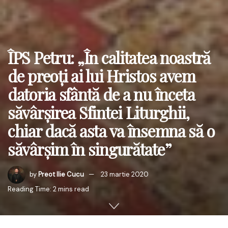
ÎPS Petru: „În calitatea noastră
de preoți ai lui Hristos avem
datoria sfântă de a nu înceta
săvârșirea Sfintei Liturghii,
chiar dacă asta va însemna să o
săvârșim în singurătate”
by
Preot Ilie Cucu
23 martie 2020
Reading Time: 2 mins read