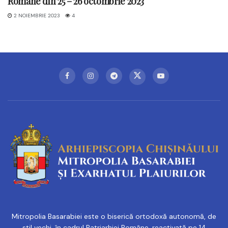
Române din 25 – 26 octombrie 2023
2 NOIEMBRIE 2023
4
Mitropolia Basarabiei este o biserică ortodoxă autonomă, de
stil vechi, în cadrul Patriarhiei Române, reactivată pe 14