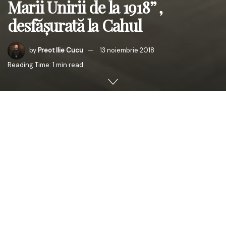
Marii Unirii de la 1918” ,
desfășurată la Cahul
by
Preot Ilie Cucu
13 noiembrie 2018
Reading Time: 1 min read
Episcopia Basarabiei de Sud a organizat luni, 12
noiembrie 2018, în colaborare cu Universitatea de Stat
„B. P. Hașdeu” din Cahul, Conferința Pastoral Misionară:
„
2018. Anul omagial al unității de credință și de neam.
Anul comemorativ al Făuritorilor Marii Unirii de la 1918
”.
Ziua a început cu slujba Sfintei Liturghii oficiată în
Biserica
Sf. M. Mc. Pantelimon
din Cahul de Preasfințitul