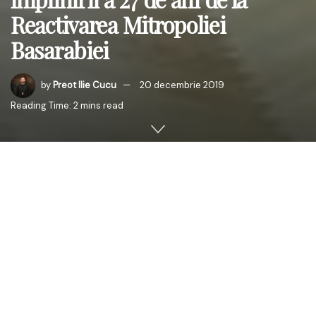
Reactivarea Mitropoliei
Basarabiei
by
Preot Ilie Cucu
20 decembrie 2019
Reading Time: 2 mins read
În data de 20 decembrie 2019, în contextul aniversării a
27 de ani din momentul în care Sfântul Sinod al Bisericii
Ortodoxe Române a aprobat inițiativa preoților
basarabeni, în frunte cu PS Petru Păduraru, pe atunci
episcop de Bălți, de reactivare a Mitropoliei Basarabiei, în
cadrul Patriarhiei Române, la Sala Radio din Chișinău a
fost organizat un concert de colinde și cântece