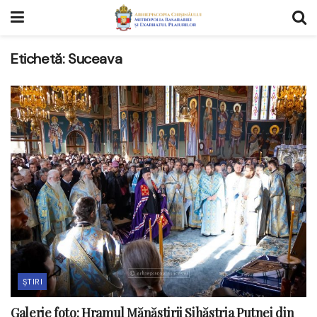
Etichetă:
Suceava
ȘTIRI
Galerie foto: Hramul Mănăstirii Sihăstria Putnei din