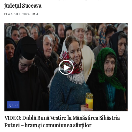
județul Suceava
4 APRILIE 2024
4
ȘTIRI
VIDEO: Dublă Bună Vestire la Mănăstirea Sihăstria
Putnei – hram și comuniunea sfinților