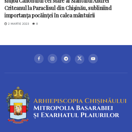
slujba Canonului cel Mare al Sfântului Andrei
Criteanul la Paraclisul din Chișinău, subliniind
importanța pocăinței în calea mântuirii
2 MARTIE 2023
8