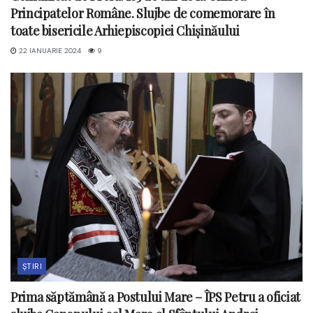
Principatelor Române. Slujbe de comemorare în
toate bisericile Arhiepiscopiei Chișinăului
22 IANUARIE 2024
9
ȘTIRI
Prima săptămână a Postului Mare – ÎPS Petru a oficiat