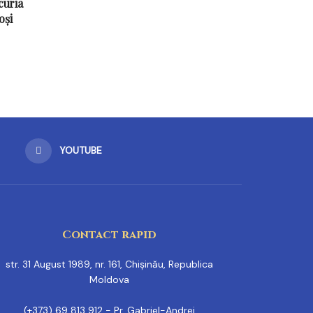
curia
oși
YOUTUBE
Contact rapid
str. 31 August 1989, nr. 161, Chișinău, Republica
Moldova
(+373) 69 813 912 - Pr. Gabriel-Andrei