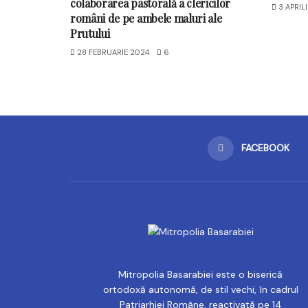
colaborarea pastorală a clericilor
3 APRIL
români de pe ambele maluri ale
Prutului
28 FEBRUARIE 2024
6
FACEBOOK
Mitropolia Basarabiei este o biserică
ortodoxă autonomă, de stil vechi, în cadrul
Patriarhiei Române, reactivată pe 14