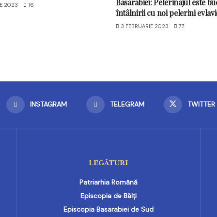
Basarabiei: Pelerinajul este bu
IE 2023
16
întâlnirii cu noi pelerini evlavi
3 FEBRUARIE 2023
77
INSTAGRAM
TELEGRAM
TWITTER
Legături
Patriarhia Română
Episcopia de Bălți
Episcopia Basarabiei de Sud