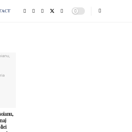
TACT
soianu,
naj
iei