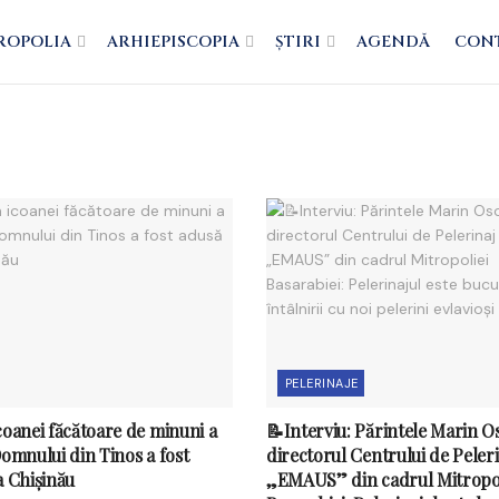
ROPOLIA
ARHIEPISCOPIA
ȘTIRI
AGENDĂ
CON
PELERINAJE
coanei făcătoare de minuni a
📝Interviu: Părintele Marin O
Domnului din Tinos a fost
directorul Centrului de Peleri
a Chișinău
„EMAUS” din cadrul Mitropol