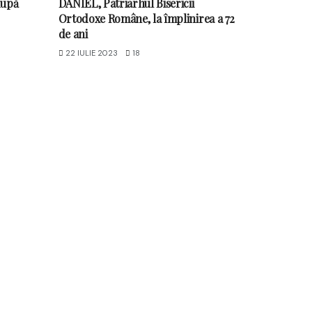
după
DANIEL, Patriarhul Bisericii
Ortodoxe Române, la împlinirea a 72
de ani
22 IULIE 2023
18