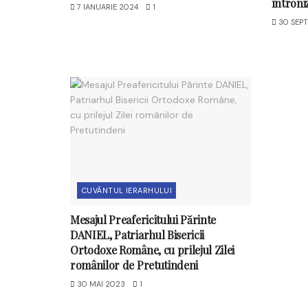
întroni
7 IANUARIE 2024
1
30 SEPT
CUVÂNTUL IERARHULUI
Mesajul Preafericitului Părinte
DANIEL, Patriarhul Bisericii
Ortodoxe Române, cu prilejul Zilei
românilor de Pretutindeni
30 MAI 2023
1