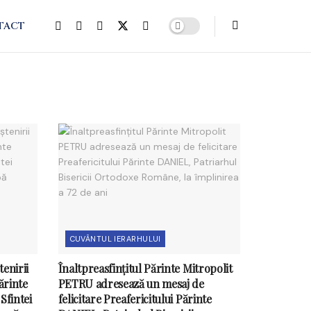
TACT
CUVÂNTUL IERARHULUI
enirii
Înaltpreasfințitul Părinte Mitropolit
Părinte
PETRU adresează un mesaj de
Sfintei
felicitare Preafericitului Părinte