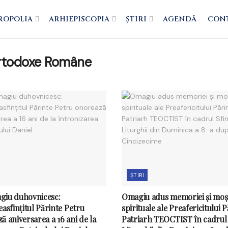
ROPOLIA
ARHIEPISCOPIA
ȘTIRI
AGENDĂ
CON
 Ortodoxe Române
ȘTIRI
giu duhovnicesc:
Omagiu adus memoriei și moșt
easfințitul Părinte Petru
spirituale ale Preafericitului 
ă aniversarea a 16 ani de la
Patriarh TEOCTIST în cadrul 