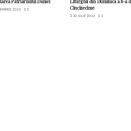
zarea Patriarhului Daniel
Liturghii din Duminica a 8-a 
Cincizecime
EMBRIE 2023
5
30 IULIE 2023
2