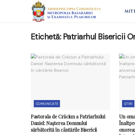
MIT
Etichetă:
Patriarhul Bisericii
COMUNICATE
ȘTIRI
Pastorala de Crăciun a Patriarhului
Un oma
Daniel: Nașterea Domnului
Înaltpr
sărbătorită în cântările Bisericii
onoreaz