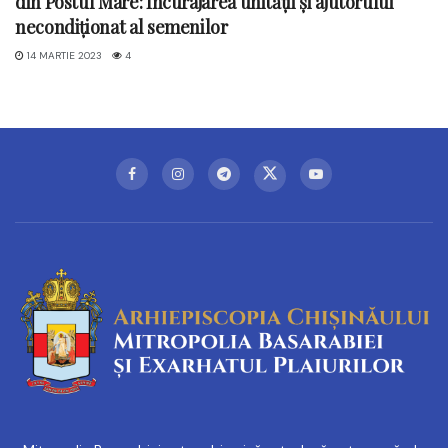
din Postul Mare: Încurajarea unității și ajutorului
necondiționat al semenilor
14 MARTIE 2023
4