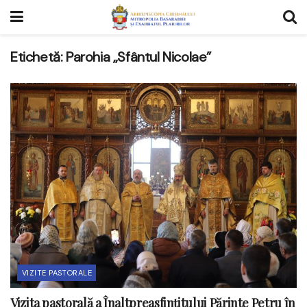
Etichetă:
Parohia „Sfântul Nicolae”
VIZITE PASTORALE
Vizita pastorală a Înaltpreasfințitului Părinte Petru în