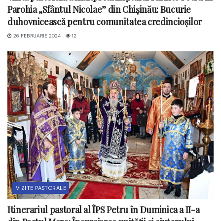
Parohia „Sfântul Nicolae” din Chișinău: Bucurie
duhovnicească pentru comunitatea credincioșilor
26 FEBRUARIE 2024
12
VIZITE PASTORALE
Itinerariul pastoral al ÎPS Petru în Duminica a II-a