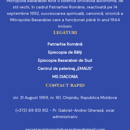
Mitropolia Basarabiei este o biserică ortodoxă autonomă, de
stil vechi, în cadrul Patriarhiei Române, reactivată pe 14
septembrie 1992, succesoarea spirituală, canonică, istorică a
Mitropoliei Basarabiei care a funcționat până în anul 1944
inclusiv.
Legături
Patriarhia Română
Episcopia de Bălți
Episcopia Basarabiei de Sud
Centrul de pelerinaj „EMAUS”
MS DIACONIA
Contact rapid
str. 31 August 1989, nr. 161, Chișinău, Republica Moldova
(+373) 69 813 912 - Pr. Gabriel-Andrei Gherasă, vicar
administrativ
secretar.mitropoliabasarabiei@gmail.com