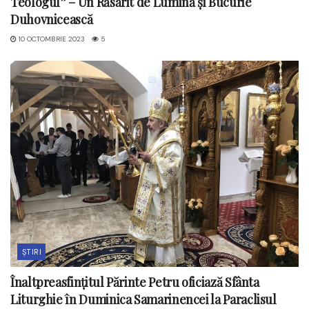
Teologul” – Un Răsărit de Lumină și Bucurie
Duhovnicească
10 OCTOMBRIE 2023
5
ȘTIRI
Înaltpreasfințitul Părinte Petru oficiază Sfânta
Liturghie în Duminica Samarinencei la Paraclisul