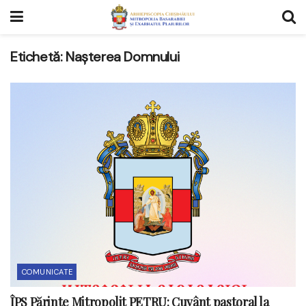
Etichetă:
Nașterea Domnului
COMUNICATE
ÎPS Părinte Mitropolit PETRU: Cuvânt pastoral la