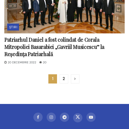
ȘTIRI
Patriarhul Daniel a fost colindat de Corala
Mitropoliei Basarabiei „Gavriil Musicescu” la
Reședința Patriarhală
20 DECEMBRIE 2022
20
1
2