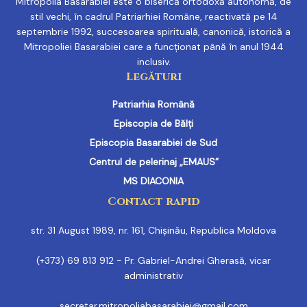
Mitropolia Basarabiei este o biserică ortodoxă autonomă, de
stil vechi, în cadrul Patriarhiei Române, reactivată pe 14
septembrie 1992, succesoarea spirituală, canonică, istorică a
Mitropoliei Basarabiei care a funcționat până în anul 1944
inclusiv.
Legături
Patriarhia Română
Episcopia de Bălți
Episcopia Basarabiei de Sud
Centrul de pelerinaj „EMAUS”
MS DIACONIA
Contact rapid
str. 31 August 1989, nr. 161, Chișinău, Republica Moldova
(+373) 69 813 912 - Pr. Gabriel-Andrei Gherasă, vicar
administrativ
secretar.mitropoliabasarabiei@gmail.com