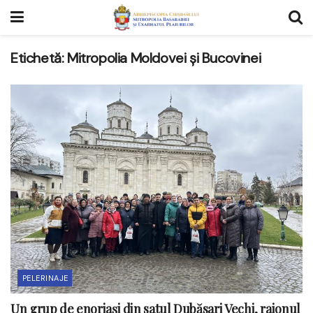
Etichetă:
Mitropolia Moldovei și Bucovinei
PELERINAJE
Un grup de enoriași din satul Dubăsari Vechi, raionul