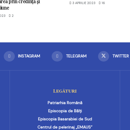
rea prin credință și
3 APRILIE 2023
16
iune
023
2
INSTAGRAM
TELEGRAM
TWITTER
Legături
Patriarhia Română
Episcopia de Bălți
Episcopia Basarabiei de Sud
Centrul de pelerinaj „EMAUS”