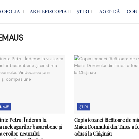
ROPOLIA
ARHIEPISCOPIA
ȘTIRI
AGENDĂ
CON
j EMAUS
INAJE
ȘTIRI
inte Petru: Îndemn la
Copia icoanei făcătoare de mi
ea meleagurilor basarabene și
Maicii Domnului din Tinos a fo
ea eroilor neamului.
adusă la Chișinău