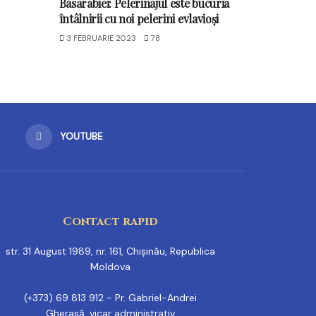
Basarabiei: Pelerinajul este bucuria
întâlnirii cu noi pelerini evlavioși
3 FEBRUARIE 2023
78
YOUTUBE
Contact rapid
str. 31 August 1989, nr. 161, Chișinău, Republica
Moldova
(+373) 69 813 912 - Pr. Gabriel-Andrei
Gherasă, vicar administrativ