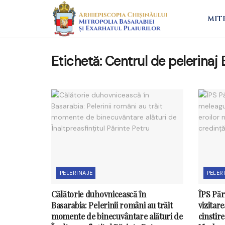
MIT
Etichetă:
Centrul de pelerina
PELERINAJE
PELER
Călătorie duhovnicească în
ÎPS Păr
Basarabia: Pelerinii români au trăit
vizitar
momente de binecuvântare alături de
cinstir