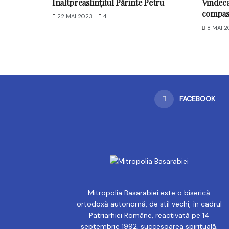
Înaltpreasfințitul Părinte Petru
Vindeca
compas
22 MAI 2023
4
8 MAI 2
FACEBOOK
Mitropolia Basarabiei este o biserică
ortodoxă autonomă, de stil vechi, în cadrul
Patriarhiei Române, reactivată pe 14
septembrie 1992, succesoarea spirituală,