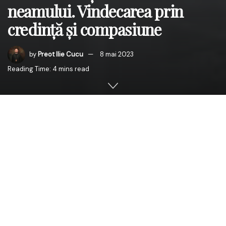
neamului. Vindecarea prin
credință și compasiune
by
Preot Ilie Cucu
8 mai 2023
Reading Time: 4 mins read
Duminica a IV-a după Paști a fost marcată de o solemnă
Sfântă Liturghie la Paraclisul Mitropolitan
„Sfântul Ioan
Teologul”
din Chișinău, oficiată de Înaltpreasfințitul
Părinte Petru, Arhiepiscop al Chișinăului, Mitropolit al
Basarabiei și Exarh al Plaiurilor, înconjurat de slujitorii
bisericii. Slujba a fost specială, întrucât membrii Coralei
academice
„Gavriil Musicescu”
au încântat inimile