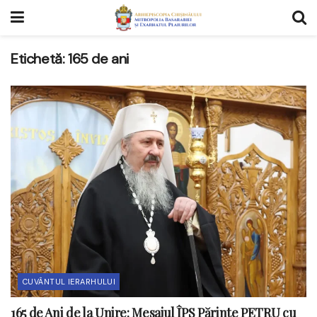
Etichetă:
165 de ani
CUVÂNTUL IERARHULUI
165 de Ani de la Unire: Mesajul ÎPS Părinte PETRU cu