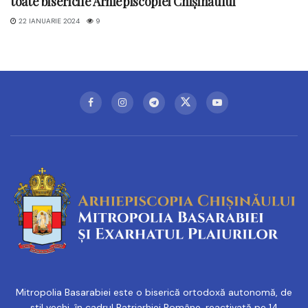
toate bisericile Arhiepiscopiei Chișinăului
22 IANUARIE 2024
9
Mitropolia Basarabiei este o biserică ortodoxă autonomă, de
stil vechi, în cadrul Patriarhiei Române, reactivată pe 14