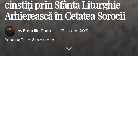
cinstiți prin Sfânta Liturghie
Arhierească în Cetatea Sorocii
by
Preot Ilie Cucu
17 august 2021
Reading Time: 8 mins read
Părintele Paroh
Huluță Saftiuc Sorin George
a sărbătorit
al unsprezecelea hram în parohie. După Sfânta Liturghie,
prin bunătatea creștinilor din parohie, s-au împărțit
pachete cu mâncare tuturor participanților la slujbă.
La Dumnezeiasca slujbă au participat un sobor de preoți