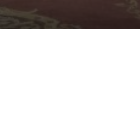
u binecuvântarea ÎPS
lor Sf. Serafim de
 Ctitorul principal al
.
năstire Eșanca în
fântului Serafim.
 Sf. Serafim de Sarov,
 săvârșește și