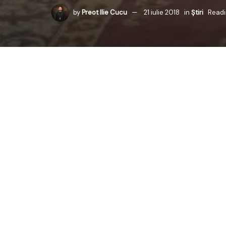
by
Preot Ilie Cucu
21 iulie 2018
in
Știri
Readi
În ziua de joi, 19 iul
Teofan, Mitropolitul Mo
Sarov, la Manastirea 
acestei mănăstirii est
Ierarhul Episcopiei Ba
seara dinaintea sărbăto
În predica rostită, Pr
despre moaștele sale 
pelerinajele care se 