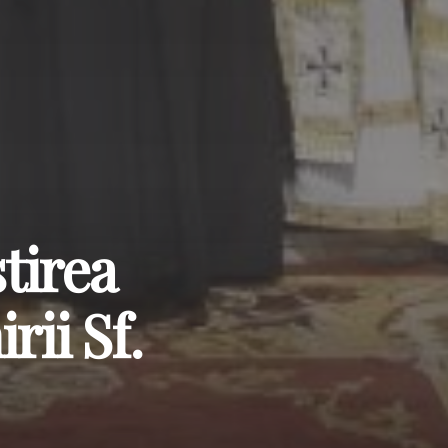
tirea
rii Sf.