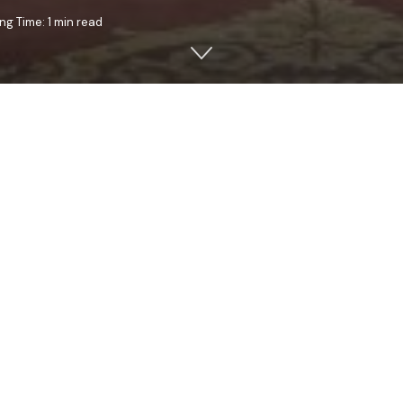
ng Time: 1 min read
ie 2018, PS Veniamin, Episcopul Basarabiei de Sud, a săvârșit, c
ldovei și Bucovinei, Sfânta Liturghie, în cinstea Aflării Moaște
Eșanca din Județul Botoșani (
Stareță Stavrofora Petronia Ilaș
).
e Arhim. Serafim Grigoraș de la Catedrala Mitropolitană din Iasi
sarabiei de Sud, a Mitropoliei Basarabiei a sosit la Sfânta Mă
rii, și a participat la Slujba Priveghere, săvârșită în cinstea S
easfinția Sa a vorbit despre viata trăită în post și rugăciune a
de la Manastirea Diveevo și despre minunile pe care acesta le
organizează des spre mănăstirea Diveevo.