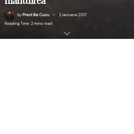
by
Preot Ilie Cucu
2 ianuarie 2017
Reading Time: 2 mins read
Duminică, 1 ianuarie 2017, PS Antonie de Orhei, Episcop-
vicar al Arhiepiscopiei Chişinăului a oficiat, cu
binecuvântarea Înaltpreasfinţitului Petru, Arhiepiscop al
Chişinăului, Mitropolit al Basarabiei şi Exarh al Plaiurilor,
Sfânta şi Dumnezeiasca Liturghie la biserica „Sfinţii Martiri
Brâncoveni” din oraşul Ialoveni (paroh – preot Mihail
Tătaru).
În cuvântul său, PS Antonie s-a referit la textul
Evangheliei din Duminica dinaintea Naşterii Mântuitorului