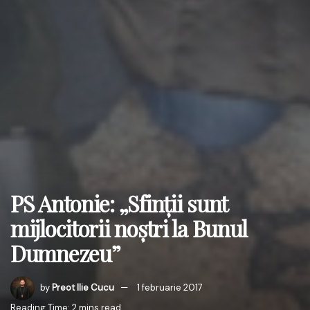
PS Antonie: „Sfinţii sunt
mijlocitorii noştri la Bunul
Dumnezeu”
by
Preot Ilie Cucu
1 februarie 2017
Reading Time: 2 mins read