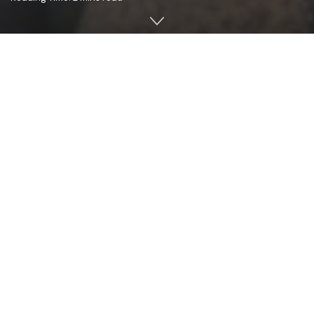
Luni, 30 ianuarie 2017, ziua prăznuirii Sfântului Antonie cel
Mare (stil vechi), PS Antonie de Orhei, Episcop-vicar al
Arhiepiscopiei Chişinăului, a oficiat, cu binecuvântarea
Înaltpreasfinţitului Petru, Arhiepiscop al Chişinăului,
Mitropolit al Basarabiei şi Exarh al Plaiurilor, împreună cu
un sobor de preoţi şi diaconi, Sfânta şi Dumnezeiasca
Liturghie la Paraclisul Mitropolitan „Sfântul Ioan Teologul”
din Chişinău.
După ce s-a referit succint la viaţa Sfântului Antonie cel
Mare, PS Antonie, între altele, a spus: „Fiecare purtăm
numele unui sfânt, care a fost om ca şi noi, dar a dus
lupta cea dreaptă prin înfrânare, post şi rugăciune şi s-a