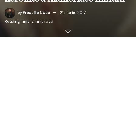
by
Preot Ilie Cucu
21 martie 2017
Reading Time: 2 mins read
Marţi, 21 martie 2017, PS Antonie de Orhei, Episcop-vicar
al Arhiepiscopiei Chişinăului a vizitat împreună cu PC
preot, Nicolae Creţu, consilier mitropolitan pentru
probleme de Pastoraţie, Misiune şi Asistenţă Socială al
Mitropoliei Basarabiei şi cu PC părinte Valeriu Enache,
protopop de Călăraşi, Secţia Hematologie pentru copii a
IMSP Institutului Oncologic din Chişinău (şef secţie ş Irina
Ploschevici). Clericii Mitropoliei Basarabiei au mărturisit şi
împărtăşit copii cu Sfintele Taine şi au oficiat Taina
Sfântului Maslu.