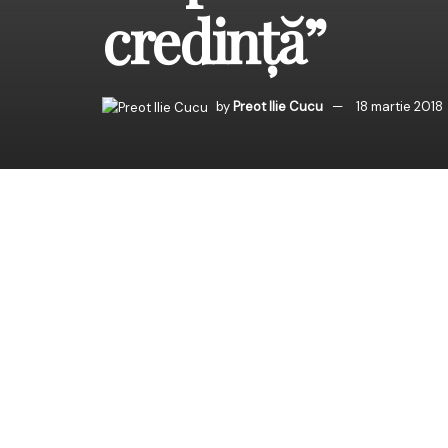
credinţă”
by
Preot Ilie Cucu
18 martie 2018
Duminică, 18 februarie
binecuvântarea Înaltpre
Plaiurilor, Sfânta şi D
– preot Mihail Tătaru)
În cuvântul său, PS Ant
Evangheliei din Duminic
Vorbind despre rolul cr