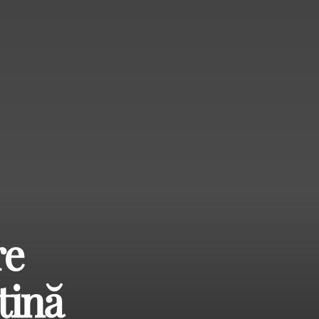
re
ţină