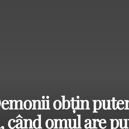
Demonii obţin pute
, când omul are pu