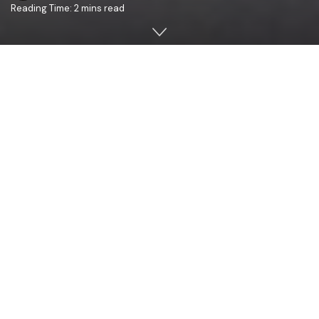
Reading Time: 2 mins read
Duminică 23 octombrie 2016, PS Antonie de Orhei,
Episcop-vicar al Arhiepiscopiei Chişinăului, a oficiat, cu
binecuvântarea Înaltpreasfinţitului Petru, Arhiepiscop al
Chişinăului, Mitropolit al Basarabiei şi Exarh al Plaiurilor,
Sfânta şi Dumnezeiasca Liturghie la biserica „Adormirea
Maicii Domnului” din satul Climăuţi, raionul Donduşeni
(preot paroh – Sergiu Mariţoi, protopop de Donduşeni şi
Edineţ).
După Sfânta Liturghie a fost oficiat un Te-Deum de
mulţumire pentru binefacerile revărsate de Bunul
Dumnezeu asupra preotului paroh, a familiei sale şi