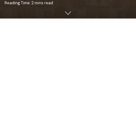
Reading Time: 2 mins read
Preasfinției Sale,
Preasfințitului Părinte Veniamin,
Episcopul Basarabiei de Sud
Preasfinția Voastră,
În numele clerului și al binecredincioșilor din cuprinsul
Arhiepiscopiei Chișinăului și al întregii Mitropolii a
Basarabiei, Vă adresăm, cu prilejul zilei onomastice, alese
și calde gânduri de felicitare, însoțite de urări de
sănătate, pace sufletească și îmbelșugată rodire în
slujirea arhierească pe care o împliniți cu atâta dăruire în
Episcopia Basarabiei de Sud.