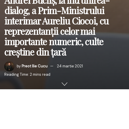
dialog, a Prim-Ministrului
interimar Aureliu Ciocoi, cu
reprezentanții celor mai
importante numeric, culte
creștine din țară
by
Preot Ilie Cucu
24 martie 2021
Reading Time: 2 mins read
Premierul interimar a catalogat situația epidemiologică
actuală ca fiind îngrijorătoare și a făcut un apel la
colaborare și susținere reciprocă.