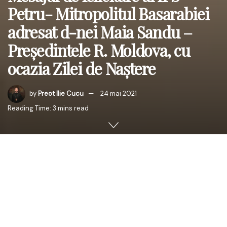
Petru- Mitropolitul Basarabiei
adresat d-nei Maia Sandu –
Președintele R. Moldova, cu
ocazia Zilei de Naștere
by
Preot Ilie Cucu
24 mai 2021
Reading Time: 3 mins read
Doamnei
Maia Sandu
Președintele
Republicii Moldova