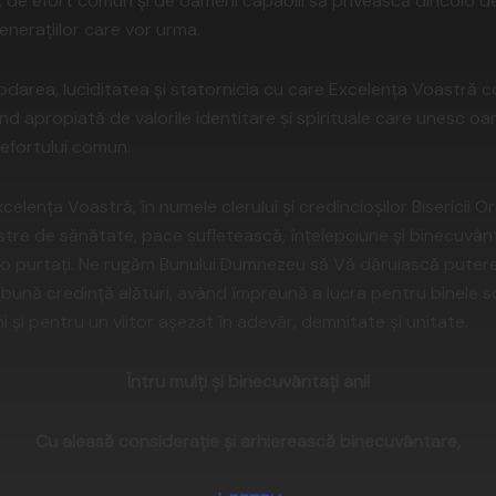
, de efort comun și de oameni capabili să privească dincolo de
enerațiilor care vor urma.
bdarea, luciditatea și statornicia cu care Excelența Voastră con
 apropiată de valorile identitare și spirituale care unesc oam
 efortului comun.
xcelența Voastră, în numele clerului și credincioșilor Biserici
stre de sănătate, pace sufletească, înțelepciune și binecuvânt
re o purtați. Ne rugăm Bunului Dumnezeu să Vă dăruiască puter
e bună credință alături, având împreună a lucra pentru binele so
 și pentru un viitor așezat în adevăr, demnitate și unitate.
Întru mulți și binecuvântați ani!
Cu aleasă considerație și arhierească binecuvântare,