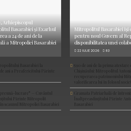
, Arhiepiscopul
litul Basarabiei și Exarhul
Mitropolitul Basarabiei își
irea a 24 de ani de la
pentru noul Guvern al Rep
lă a Mitropoliei Basarabiei
disponibilitatea unei colab
22 IULIE 2026
83
opolitului Basarabiei la
590 de ani de la prima atestar
 de ani a Preafericitului Părinte
Chișinăului: Mitropolitul Anton
recuperarea patrimoniului Mitro
valorificarea lui în folosul societ
împreună-lucrare” — Cuvântul
Gramata Patriarhală de întroni
nțitului Părinte Mitropolit
Înaltpreasfințitului Părinte Ant
 în scaunul Mitropoliei Basarabiei
Basarabiei