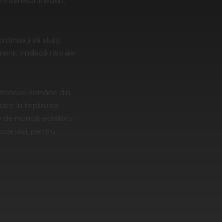
 interesul imediat,
tinuați să slujiți
enii, vindecă răni ale
i Ortodoxe Române din
are în împlinirea
e de muncă, echilibru
cietății, pentru