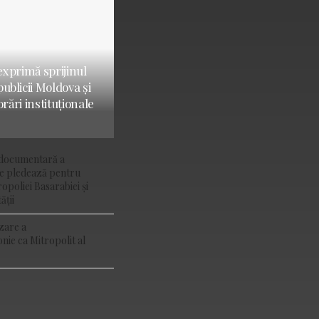
 exprimă sprijinul
ublicii Moldova și
orări instituționale
e documentară a
ie pledează pentru
poliei Basarabiei și
ății
zare a
onie ca Mitropolit al