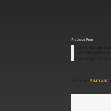
Previous Post
Zi istorică pentr
din stânga Prutulu
canonizării Sfintei
Postări
Similare