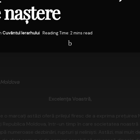
e naștere
n
Cuvântul Ierarhului
Reading Time: 2 mins read
i Moldova
Excelența Voastră,
e o marcați astăzi oferă prilejul firesc de a exprima prețuirea
jiți Republica Moldova, într-un timp în care societatea noastră 
după numeroase dezbinări, rupturi și neliniști. Astăzi, mai mult 