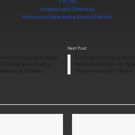
† PETRU
Arhiepiscopul Chișinăului,
Mitropolitul Basarabiei și Exarhul Plaiurilor
Next Post
u Biserica Ortodoxă Română
Înălțarea Domnului și Ziua E
i | Proclamarea locală a
Mănăstirea Eroilor din Țiga
 Blandina la Chișinău
Părinte Petru și PS Părinte