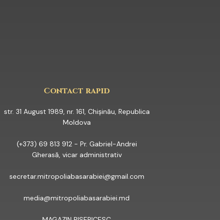
YOUTUBE
Contact rapid
str. 31 August 1989, nr. 161, Chișinău, Republica
Moldova
(+373) 69 813 912 - Pr. Gabriel-Andrei
Gherasă, vicar administrativ
secretar.mitropoliabasarabiei@gmail.com
media@mitropoliabasarabiei.md
MAGAZIN BISERICESC