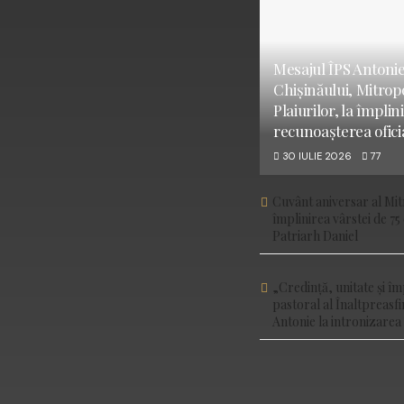
Mesajul ÎPS Antonie
Chișinăului, Mitropo
Plaiurilor, la împlin
recunoașterea oficia
30 IULIE 2026
77
Cuvânt aniversar al Mitr
împlinirea vârstei de 75
Patriarh Daniel
„Credință, unitate și 
pastoral al Înaltpreasfi
Antonie la intronizarea