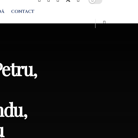
DĂ
CONTACT
Petru,
ndu,
u