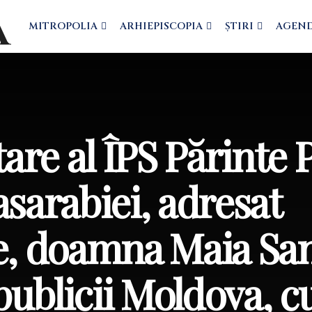
MITROPOLIA
ARHIEPISCOPIA
ȘTIRI
AGEN
tare al ÎPS Părinte 
asarabiei, adresat
le, doamna Maia Sa
ublicii Moldova, c