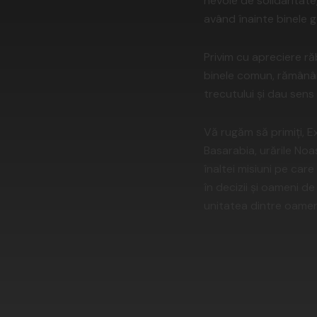
nevoie de solidaritate
având înainte binele g
Privim cu apreciere ră
binele comun, rămânând
trecutului și dau sens
Vă rugăm să primiți, E
Basarabia, urările Noa
înaltei misiuni pe ca
în decizii și oameni d
unitatea dintre oameni