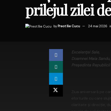
prilejul zilei d
by
Preot Ilie Cucu
24 mai 2026
i
Excelenței Sale,
Doamnei Maia Sandu,
Președinta Republici
Ziua aniversară pe car
eforturile cu care slu
claritate și direcție, 